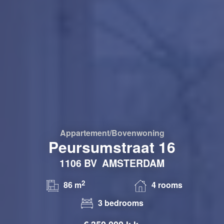
Appartement/bovenwoning
Peursumstraat 16
1106 BV
AMSTERDAM
2
86 m
4 rooms
3 bedrooms