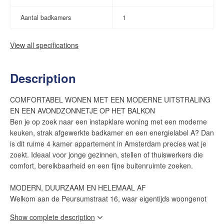
Aantal badkamers
1
View all specifications
Description
COMFORTABEL WONEN MET EEN MODERNE UITSTRALING
EN EEN AVONDZONNETJE OP HET BALKON
Ben je op zoek naar een instapklare woning met een moderne
keuken, strak afgewerkte badkamer en een energielabel A? Dan
is dit ruime 4 kamer appartement in Amsterdam precies wat je
zoekt. Ideaal voor jonge gezinnen, stellen of thuiswerkers die
comfort, bereikbaarheid en een fijne buitenruimte zoeken.
MODERN, DUURZAAM EN HELEMAAL AF
Welkom aan de Peursumstraat 16, waar eigentijds woongenot
en praktische luxe samenkomen. Dit appartement van circa 85,8
Show complete description
vierkante meter is in 2025 grondig onder handen genomen en