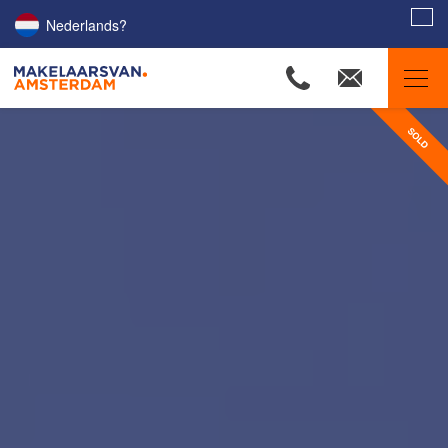
Nederlands?
Amsterdam Estate Agents
Our listings
Property Searchers
Our agents
Amsterdam districts
Selling
Buying
Letting
Renting