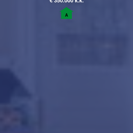
€
350.000 k.k.
A