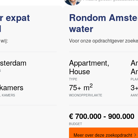
r expat
Rondom Amster
d
water
wij:
Voor onze opdrachtgever zoeke
sterdam
Appartment
,
A
House
Am
S
TYPE
PLA
2
kamers
75+
m
3
L KAMERS
WOONOPPERVLAKTE
AAN
€ 700.000 - 900.000
BUDGET
Meer over deze zoekopdracht