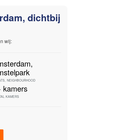
dam, dichtbij
n wij:
msterdam
,
stelpark
ATS
,
NEIGHBOURHOOD
+
kamers
TAL KAMERS