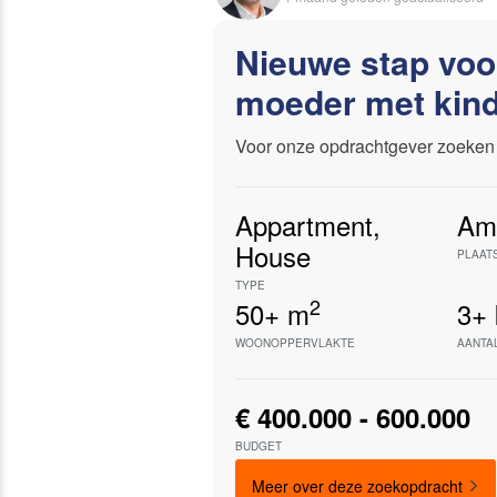
Nieuwe stap voo
moeder met kin
Voor onze opdrachtgever zoeken 
Appartment
,
Am
House
PLAAT
TYPE
2
50+
m
3+
WOONOPPERVLAKTE
AANTA
€ 400.000 - 600.000
BUDGET
Meer over deze zoekopdracht