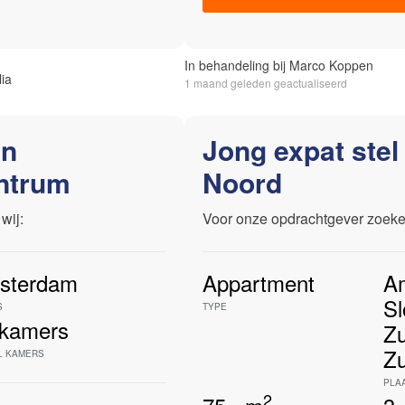
In behandeling bij Marco Koppen
lia
1 maand geleden geactualiseerd
an
Jong expat stel 
ntrum
Noord
wij:
Voor onze opdrachtgever zoeke
sterdam
Appartment
A
Sl
S
TYPE
kamers
Zu
Zu
L KAMERS
PLA
2