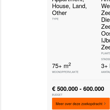
House
,
Land
,
We
Other
Zee
Die
TYPE
Zee
Oo
IJb
Ze
PLAAT
STADS
2
75+
m
3+
WOONOPPERVLAKTE
AANTA
€ 500.000 - 600.000
BUDGET
Meer over deze zoekopdracht