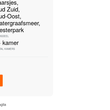
arsjes
,
ud Zuid
,
ud-Oost
,
atergraafsmeer
,
esterpark
DSDEEL
+
kamer
TAL KAMERS
aglia