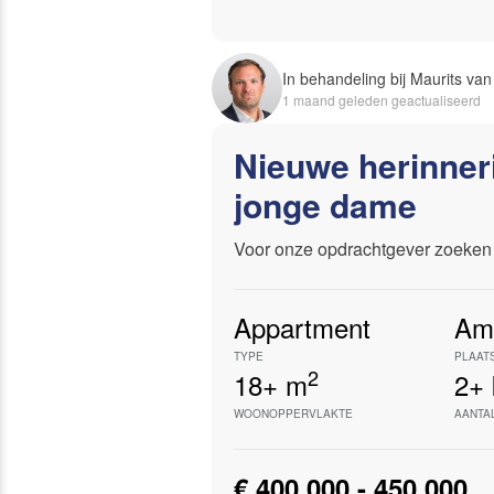
In behandeling bij Maurits v
1 maand geleden geactualiseerd
Nieuwe herinner
jonge dame
Voor onze opdrachtgever zoeken 
Appartment
Am
TYPE
PLAAT
2
18+
m
2+
WOONOPPERVLAKTE
AANTA
€ 400.000 - 450.000