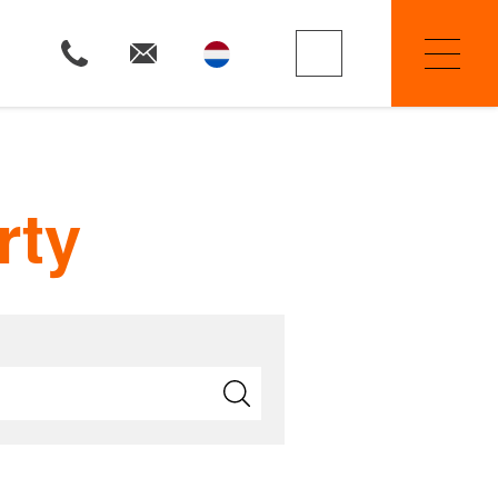
Property Searchers
rty
Selling
Renting