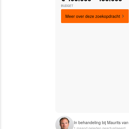
BUDGET
Meer over deze zoekopdracht
In behandeling bij Maurits v
1 maand geleden geactualiseerd