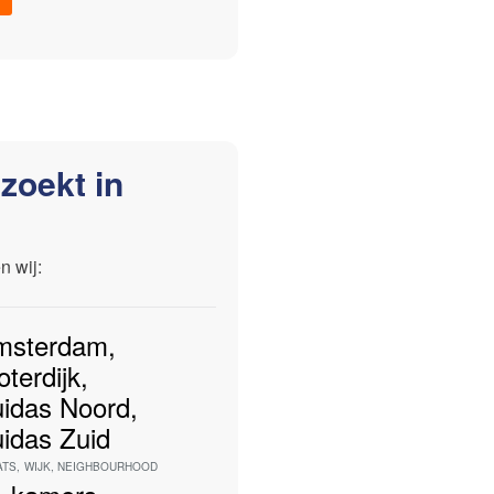
zoekt in
n wij:
msterdam
,
oterdijk
,
idas Noord
,
idas Zuid
ATS
,
WIJK
,
NEIGHBOURHOOD