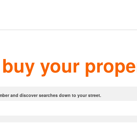
Our listings
m Estate Agents
 buy your prope
ts
Amsterdam districts
mber and discover searches down to your street.
Letting