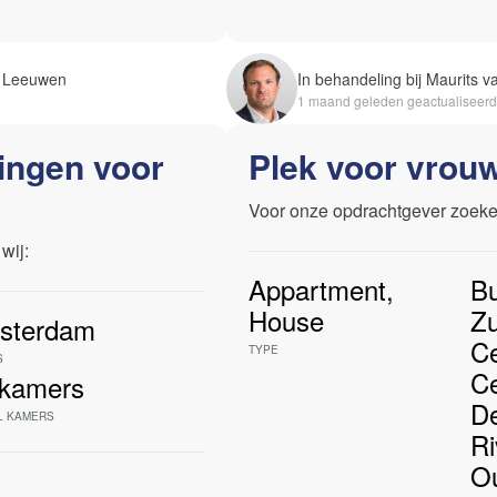
an Leeuwen
In behandeling bij Maurits 
1 maand geleden geactualiseerd
ingen voor
Plek voor vrou
Voor onze opdrachtgever zoeke
wij:
Appartment
,
Bu
House
Zu
sterdam
C
TYPE
S
C
kamers
De
L KAMERS
Ri
O