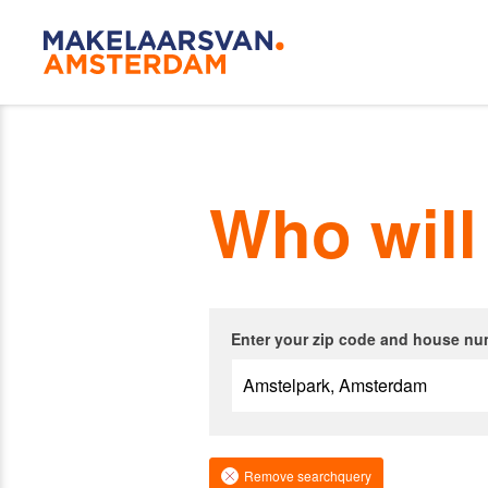
Amsterda
Who will
Our agen
Enter your zip code and house nu
Buying
Remove searchquery