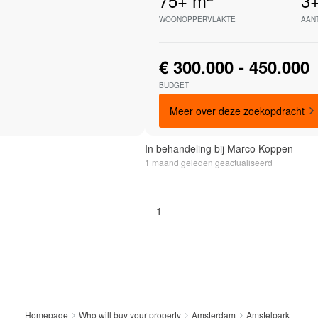
75+
m
3
WOONOPPERVLAKTE
AAN
€ 300.000 - 450.000
BUDGET
Meer over deze zoekopdracht
In behandeling bij Marco Koppen
1 maand geleden geactualiseerd
1
Amstelpark
Homepage
Who will buy your property
Amsterdam