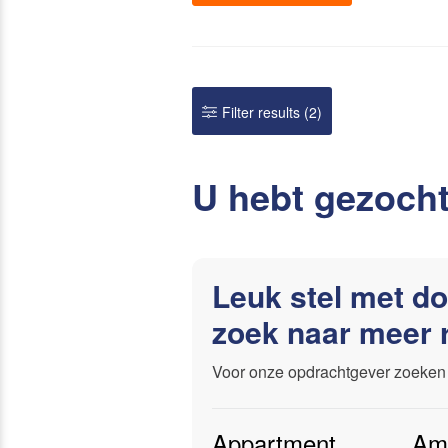
Our servi
Filter results
(2)
U hebt gezoch
Leuk stel met do
zoek naar meer 
Voor onze opdrachtgever zoeken 
Appartment
,
Am