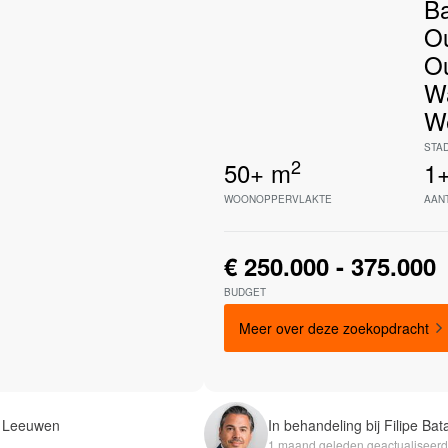
Ba
O
O
W
W
STA
2
50+
m
1
WOONOPPERVLAKTE
AAN
€ 250.000 - 375.000
BUDGET
Meer over deze zoekopdracht
an Leeuwen
In behandeling bij Filipe Bat
1 maand geleden geactualiseerd