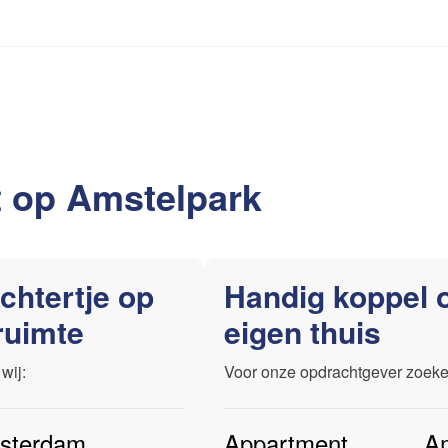
Contact
ces
t op
Amstelpark
chtertje op
Handig koppel 
ruimte
eigen thuis
wij:
Voor onze opdrachtgever zoeke
sterdam
,
Appartment
A