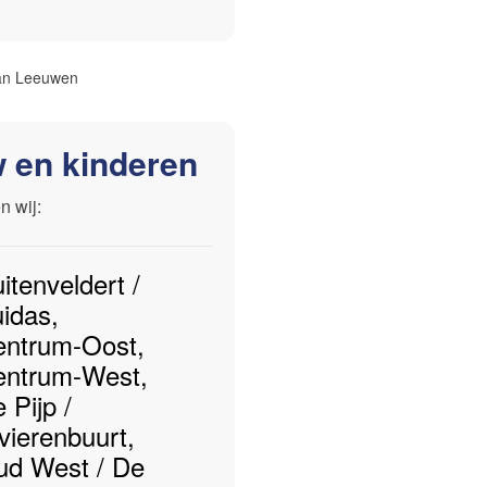
van Leeuwen
w en kinderen
n wij:
itenveldert /
idas
,
entrum-Oost
,
entrum-West
,
 Pijp /
vierenbuurt
,
ud West / De