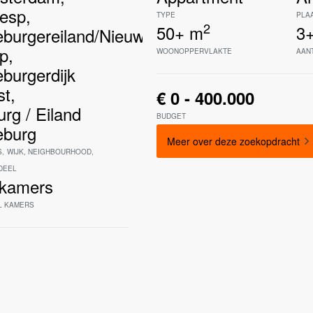
esp
,
TYPE
PLA
2
50+
m
3
burgereiland/Nieuwe
p
,
WOONOPPERVLAKTE
AAN
burgerdijk
st
,
€ 0 - 400.000
urg / Eiland
BUDGET
eburg
Meer over deze zoekopdracht
S
,
WIJK
,
NEIGHBOURHOOD
,
DEEL
kamers
L KAMERS