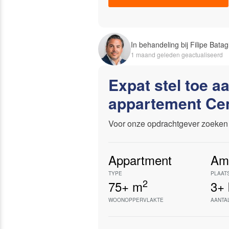
In behandeling bij Filipe Batag
1 maand geleden geactualiseerd
Expat stel toe a
appartement Ce
Voor onze opdrachtgever zoeken 
Appartment
Am
TYPE
PLAAT
2
75+
m
3+
WOONOPPERVLAKTE
AANTA