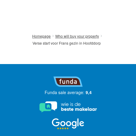
Homepage
Who will buy your property
Verse start voor Frans gezin in Hoofddorp
Funda sale average:
9,4