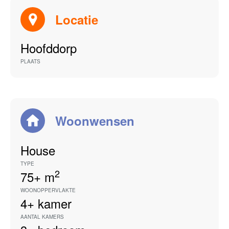
Locatie
Hoofddorp
PLAATS
Woonwensen
House
TYPE
2
75+
m
WOONOPPERVLAKTE
4+
kamer
AANTAL KAMERS