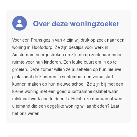
Our services
Contact
Over deze woningzoeker
Maak een afspraak
Voor een Frans gezin van 4 zijn wij druk op zoek naar een
woning in Hoofddorp. Ze zijn destijds voor werk in
Amsterdam Estate Agents
Amsterdam neergestreken en zijn nu op zoek naar meer
ruimte voor hun kinderen. Een leuke buurt om in op te
amsterdam@makelaarsvan.nl
groeien. Deze zomer willen ze al settelen op hun nieuwe
+31 (0)20 333 11 10
plek zodat de kinderen in september een verse start
kunnen maken op hun nieuwe school. Ze zijn blij met een
kleine woning met een goed duurzaamheidslabel waar
minimaal werk aan te doen is. Helpt u ze daaraan of weet
Nederlands?
u iemand die een degelijke woning wil aanbieden? Laat
het ons weten!