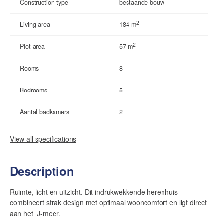
Construction type
bestaande bouw
2
Living area
184 m
2
Plot area
57 m
Rooms
8
Bedrooms
5
Aantal badkamers
2
View all specifications
Description
Ruimte, licht en uitzicht. Dit indrukwekkende herenhuis
combineert strak design met optimaal wooncomfort en ligt direct
aan het IJ-meer.