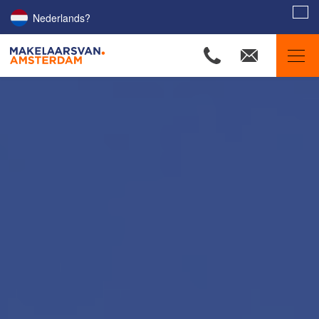
Nederlands?
Amsterdam Estate Agents
Our listings
Property Searchers
Our agents
Amsterdam districts
Selling
Buying
Letting
Renting