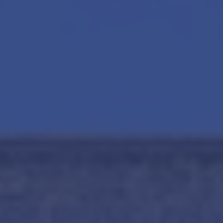
Our services
Contact
Maak een afspraak
Amsterdam Estate Agents
amsterdam@makelaarsvan.nl
+31 (0)20 333 11 10
Nederlands?