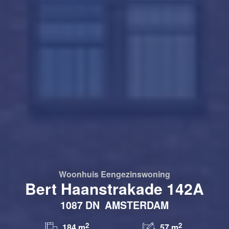
Woonhuis
Eengezinswoning
Bert Haanstrakade 142A
1087 DN
AMSTERDAM
2
2
184 m
57 m