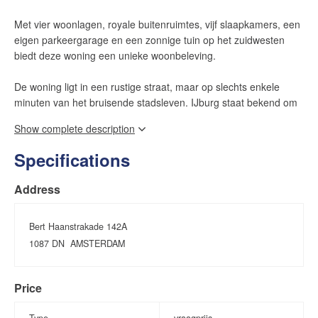
Met vier woonlagen, royale buitenruimtes, vijf slaapkamers, een
eigen parkeergarage en een zonnige tuin op het zuidwesten
biedt deze woning een unieke woonbeleving.
De woning ligt in een rustige straat, maar op slechts enkele
minuten van het bruisende stadsleven. IJburg staat bekend om
de ruime opzet, de uitstekende voorzieningen en de snelle
Show complete description
verbinding met de stad. De tram brengt u in 10 minuten naar
Amsterdam Centraal en met de auto zit u binnen 5 minuten op
Specifications
de A1 en A10. Op loopafstand vindt u cafés, sportclubs,
scholen, strand en park.
Address
Wat dit huis echt bijzonder maakt, is de fijne buurt en het
buitenleven. De huidige bewoners vertellen hoe de straat voelt
Bert Haanstrakade 142A
als een klein dorp binnen de stad, met goede scholen, veel
1087 DN
AMSTERDAM
groen en speelruimte voor kinderen. De zonnige tuin en het
ruime plein aan de voorzijde zijn plekken waar buren
Price
samenkomen, kinderen veilig spelen en waar u op
zomeravonden geniet van een drankje in de zon. Aan de