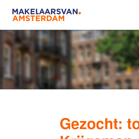
Amsterda
Our agen
Buying
Gezocht: to