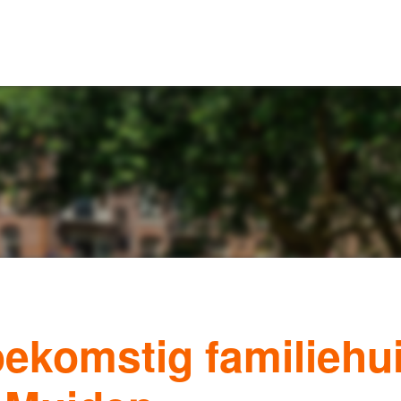
Our listings
m Estate Agents
ts
Amsterdam districts
Letting
ekomstig familiehui