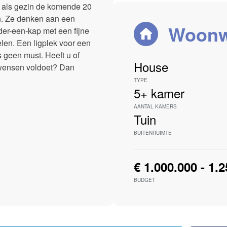
ij als gezin de komende 20
n. Ze denken aan een
Woonw
der-een-kap met een fijne
elen. Een ligplek voor een
s geen must. Heeft u of
House
 wensen voldoet? Dan
TYPE
5+
kamer
AANTAL KAMERS
Tuin
BUITENRUIMTE
€ 1.000.000 - 1.
BUDGET