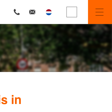
Property Searchers
Selling
Renting
s in