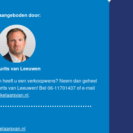
 aangeboden door:
urits van Leeuwen
 en heeft u een verkoopwens? Neem dan geheel
aurits van Leeuwen! Bel 06-11701437 of e-mail
elaarsvan.nl
.
laarsvan.nl