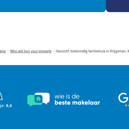
Gezocht: toekomstig familiehuis in Krijgsman,
age
Who will buy your property
ge:
9,4