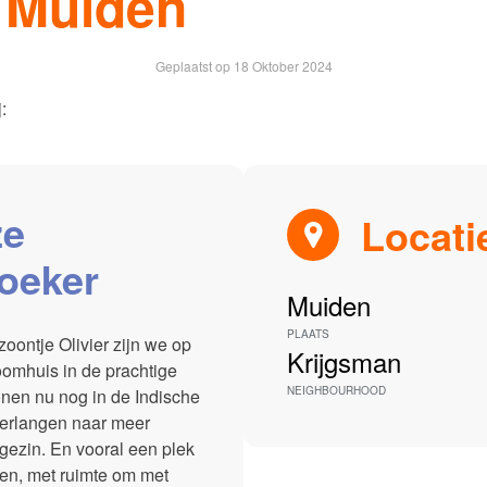
 Muiden
Contact
ces
Geplaatst op
18 Oktober 2024
:
ze
Locati
oeker
Muiden
PLAATS
zoontje Olivier zijn we op
Krijgsman
omhuis in de prachtige
NEIGHBOURHOOD
nen nu nog in de Indische
verlangen naar meer
 gezin. En vooral een plek
ien, met ruimte om met